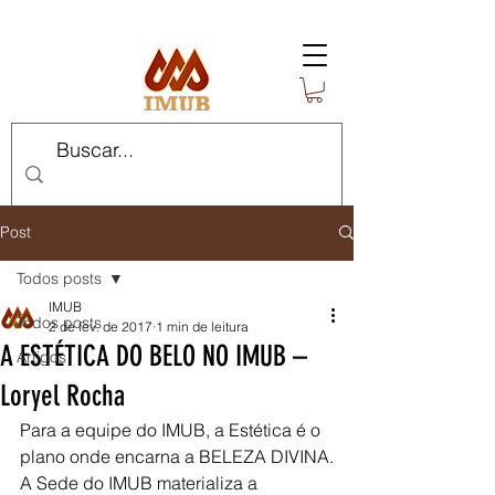
Post
Todos posts
IMUB
Todos posts
2 de fev. de 2017
1 min de leitura
A ESTÉTICA DO BELO NO IMUB –
Artigos
Loryel Rocha
Para a equipe do IMUB, a Estética é o 
plano onde encarna a BELEZA DIVINA.
A Sede do IMUB materializa a 