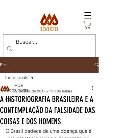
Post
Todos posts
IMUB
Todos posts
27 de mar. de 2017
2 min de leitura
A HISTORIOGRAFIA BRASILEIRA E A
Artigos
CONTEMPLAÇÃO DA FALSIDADE DAS
COISAS E DOS HOMENS
O Brasil padece de uma doença que é 