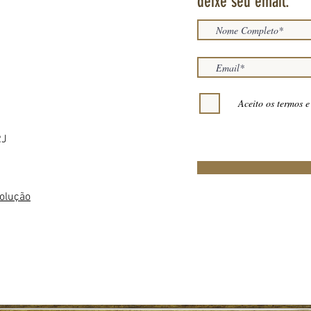
deixe seu email:
Aceito os termos e
RJ
volução