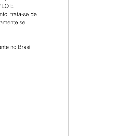
PLO E 
o, trata-se de 
mamente se 
te no Brasil 