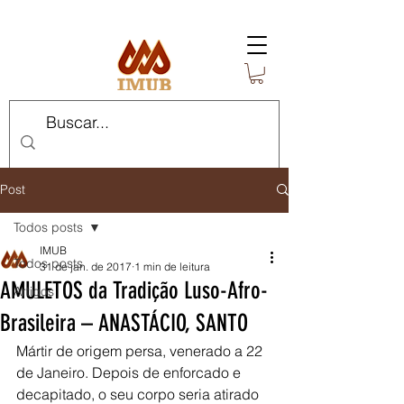
Post
Todos posts
IMUB
Todos posts
31 de jan. de 2017
1 min de leitura
AMULETOS da Tradição Luso-Afro-
Artigos
Brasileira – ANASTÁCIO, SANTO
Mártir de origem persa, venerado a 22 
de Janeiro. Depois de enforcado e 
decapitado, o seu corpo seria atirado 