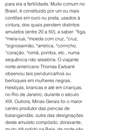
para ela a fertilidade. Muito comum no 
Brasil, é constituído por um ou mais 
cordões em ouro ou prata, usados à 
cintura, dos quais pendem distintos 
amuletos (entre 20 a 50), a saber: *figa, 
*meia-lua, *moeda com cruz, *cruz, 
*signosaimão, *arrelica, *cornicho, 
*coração, *romã, pomba, etc., numa 
sequência não aleatória. O viajante 
norte-americano Thomas Ewbank 
observou tais penduricalhos ou 
berloques em mulheres negras, 
mestiças, brancas e até em crianças, 
no Rio de Janeiro, durante o século 
XIX. Outrora, Minas Gerais foi o maior 
centro produtor das pencas de 
balangandãs, outra das designações 
deste amuleto compósito, doravante, 
muito difundido na Baía, de onde são 