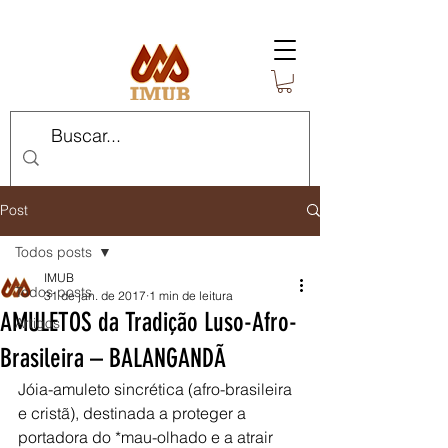
Post
Todos posts
IMUB
Todos posts
31 de jan. de 2017
1 min de leitura
AMULETOS da Tradição Luso-Afro-
Artigos
Brasileira – BALANGANDÃ
Jóia-amuleto sincrética (afro-brasileira 
e cristã), destinada a proteger a 
portadora do *mau-olhado e a atrair 