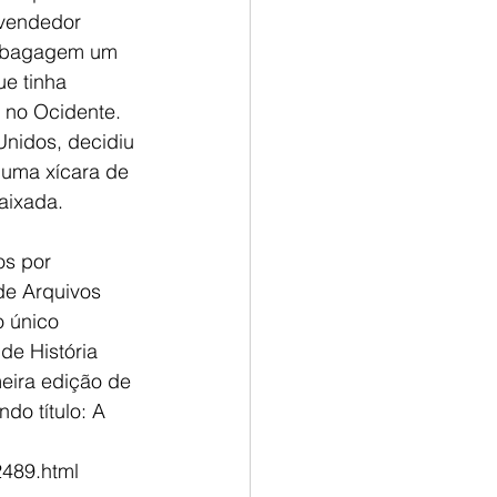
 vendedor 
na bagagem um 
e tinha 
 no Ocidente. 
nidos, decidiu 
 uma xícara de 
aixada.
s por 
de Arquivos 
o único 
de História 
ira edição de 
o título: A 
2489.html