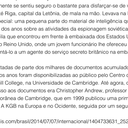
almente se sentiu seguro o bastante para disfarçar-se de
até Riga, capital da Letônia, de mala na mão. Levava 
ecial: uma pequena parte do material de inteligência qu
dos anos sobre as atividades da espionagem soviética
fila que encontrou em frente à embaixada dos Estados U
do Reino Unido, onde um jovem funcionário lhe ofereceu
ntá-lo a um agente do serviço secreto britânico na emb
itadas de parte dos milhares de documentos acumulado
os anos foram disponibilizadas ao público pelo Centro 
ill College, na Universidade de Cambridge. Até agora, 
sso aos documentos era Christopher Andrew, professor 
rânea de Cambridge, que em 1999 publicou uma prime
: A KGB na Europa e no Ocidente, seguida por um segund
elpais.com/brasil/2014/07/07/internacional/1404733631_25