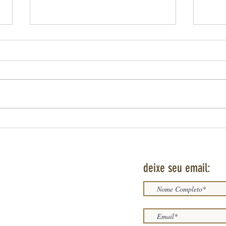
A MAÇ
CANÔN
A Maç
ofici
uma t
relaç
implan
SÃO SEBASTIÃO DO RIO DE JANEIRO E O
MITO DO ENCOBERTO
deixe seu email: