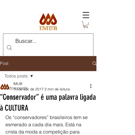
Post
Todos posts
IMUB
Todos posts
10 de abr. de 2017
2 min de leitura
“Conservador” é uma palavra ligada
Artigos
à CULTURA
Os “conservadores” brasileiros tem se 
esmerado a cada dia mais. Está na 
crista da moda a competição para 