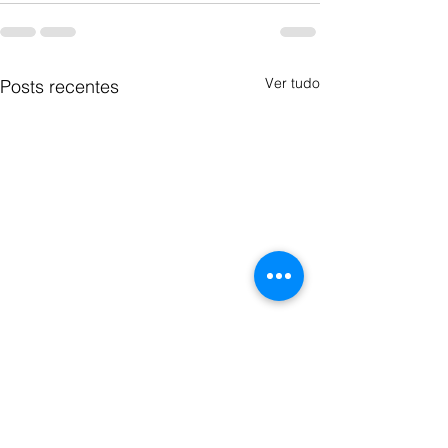
Ver tudo
Posts recentes
A MAÇONARIA NO CÓDI