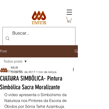
Post
Todos posts
IMUB
Todos posts
12 de fev. de 2017
1 min de leitura
CULTURA SIMBÓLICA- Pintura
Artigos
Simbólica Sacra Moralizante
O vídeo apresenta o Simbolismo da 
Natureza nos Pintores da Escola de 
Óbidos por Sónia Talhé Azambuja. 