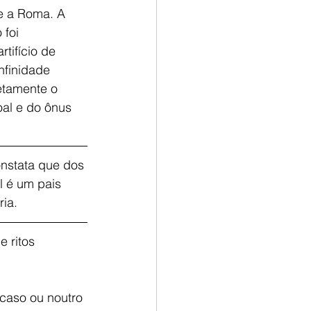
e a Roma. A 
foi 
tifício de 
nfinidade 
etamente o 
oal e do ônus 
onstata que dos 
 é um pais 
ria.
ritos 
caso ou noutro 