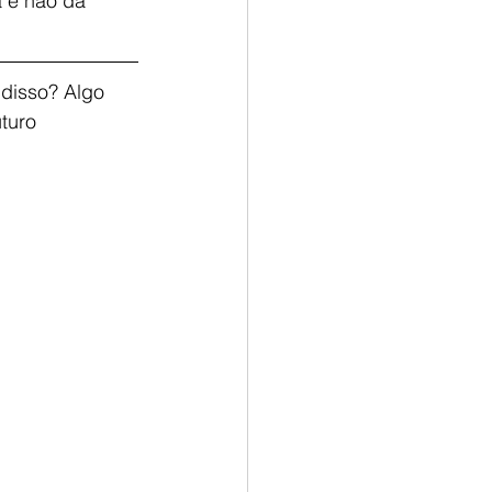
 e não da 
 disso? Algo 
turo 