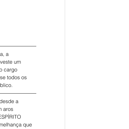
a, a 
 veste um 
 o cargo 
se todos os 
blico.
 desde a 
m aros 
ESPÍRITO 
emelhança que 