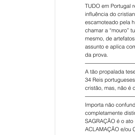
TUDO em Portugal re
influência do cristi
escamoteado pela his
chamar a “mouro” tu
mesmo, de artefatos
assunto e aplica com
da prova.
A tão propalada tes
34 Reis portugueses
cristão, mas, não é 
Importa não conf
completamente distin
SAGRAÇÃO é o ato est
ACLAMAÇÃO e/ou CORO