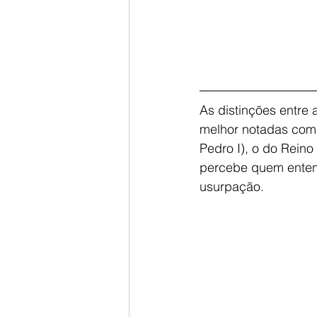
As distinções entre
melhor notadas comp
Pedro I), o do Reino
percebe quem entend
usurpação.