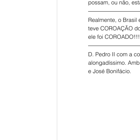
possam, ou não, esta
Realmente, o Brasil
teve COROAÇÃO dos 
ele foi COROADO!!!!
D. Pedro II com a co
alongadíssimo. Amba
e José Bonifácio.