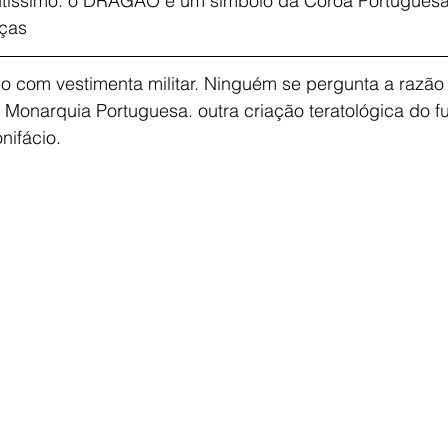
ntíssimo: o DRAGÃO é um símbolo da Coroa Portuguesa
nças
do com vestimenta militar. Ninguém se pergunta a razão
Monarquia Portuguesa. outra criação teratológica do fu
nifácio.