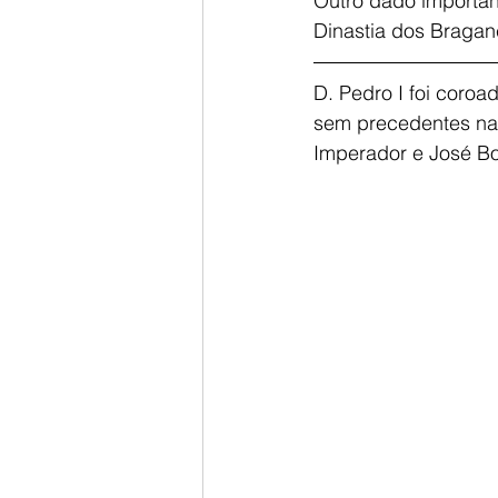
Outro dado importa
Dinastia dos Braga
D. Pedro I foi coroa
sem precedentes na 
Imperador e José Bo