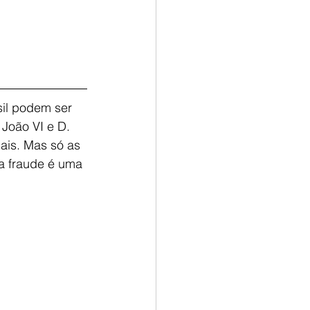
sil podem ser 
João VI e D. 
ais. Mas só as 
a fraude é uma 