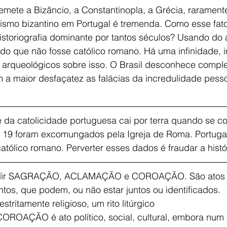
mete a Bizâncio, a Constantinopla, a Grécia, rarament
anismo bizantino em Portugal é tremenda. Como esse fato 
toriografia dominante por tantos séculos? Usando do ar
do que não fosse católico romano. Há uma infinidade, i
 arqueológicos sobre isso. O Brasil desconhece compl
 a maior desfaçatez as falácias da incredulidade pess
e da catolicidade portuguesa cai por terra quando se c
 19 foram excomungados pela Igreja de Roma. Portugal
católico romano. Perverter esses dados é fraudar a histó
undir SAGRAÇÃO, ACLAMAÇÃO e COROAÇÃO. São atos e 
tos, que podem, ou não estar juntos ou identificados.
ritamente religioso, um rito litúrgico
AÇÃO é ato político, social, cultural, embora num 