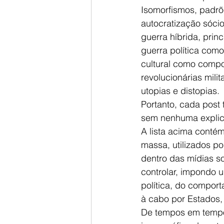
Isomorfismos, padrõ
autocratização sócio
guerra híbrida, prin
guerra política como
cultural como compor
revolucionárias mili
utopias e distopias.
Portanto, cada post
sem nenhuma explic
A lista acima contém
massa, utilizados po
dentro das mídias soc
controlar, impondo 
política, do compor
à cabo por Estados,
De tempos em tempo