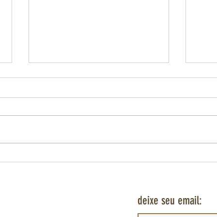
A MAÇ
CANÔN
A Maç
ofici
uma t
relaç
implan
SÃO SEBASTIÃO DO RIO DE JANEIRO E O
MITO DO ENCOBERTO
deixe seu email: