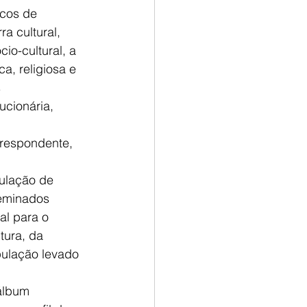
cos de 
a cultural, 
io-cultural, a 
a, religiosa e 
 
ucionária, 
rrespondente, 
pulação de 
seminados 
al para o 
tura, da 
pulação levado 
álbum 