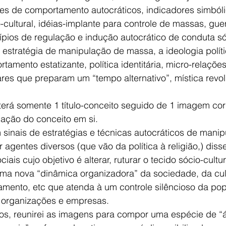
es de comportamento autocráticos, indicadores simbóli
-cultural, idéias-implante para controle de massas, guerr
cípios de regulação e indução autocrático de conduta sóc
 estratégia de manipulação de massa, a ideologia polític
tamento estatizante, política identitária, micro-relações
tares que preparam um “tempo alternativo”, mística revol
 terá somente 1 título-conceito seguido de 1 imagem co
ação do conceito em si.
 sinais de estratégias e técnicas autocráticos de mani
r agentes diversos (que vão da política à religião,) dis
iais cujo objetivo é alterar, ruturar o tecido sócio-cultur
uma nova “dinâmica organizadora” da sociedade, da cul
tamento, etc que atenda à um controle silêncioso da po
 organizações e empresas.
s, reunirei as imagens para compor uma espécie de “