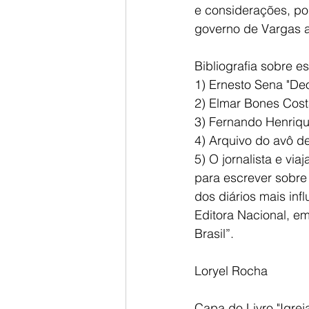
e considerações, por
governo de Vargas at
Bibliografia sobre e
1) Ernesto Sena "Deo
2) Elmar Bones Cost
3) Fernando Henrique 
4) Arquivo do avô d
5) O jornalista e vi
para escrever sobre 
dos diários mais inf
Editora Nacional, em 
Brasil”.
Loryel Rocha
Capa do Livro "Igre