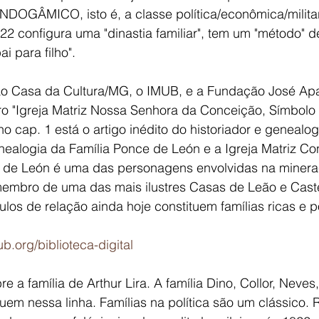
 ENDOGÂMICO, isto é, a classe política/econômica/militar
 configura uma "dinastia familiar", tem um "método" de
i para filho".
o Casa da Cultura/MG, o IMUB, e a Fundação José Apa
ivro "Igreja Matriz Nossa Senhora da Conceição, Símbolo 
no cap. 1 está o artigo inédito do historiador e genealog
ealogia da Família Ponce de León e a Igreja Matriz Co
 de León é uma das personagens envolvidas na mineraç
 membro de uma das mais ilustres Casas de Leão e Caste
los de relação ainda hoje constituem famílias ricas e
b.org/biblioteca-digital
re a família de Arthur Lira. A família Dino, Collor, Neves
uem nessa linha. Famílias na política são um clássico.