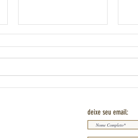
O DESMONTE DA MENTIRA DA "LENDA
BRASIL
NEGRA" POR ALFONSO BORREGO, BISNETO
Agosti
DO APACHE JERÓNIMO
deixe seu email: