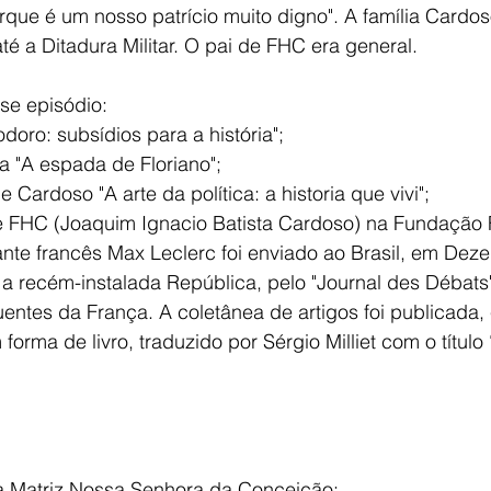
que é um nosso patrício muito digno". A família Cardos
é a Ditadura Militar. O pai de FHC era general.
sse episódio:
doro: subsídios para a história";
a "A espada de Floriano";
Cardoso "A arte da política: a historia que vivi";
e FHC (Joaquim Ignacio Batista Cardoso) na Fundação
ajante francês Max Leclerc foi enviado ao Brasil, em De
a recém-instalada República, pelo "Journal des Débats"
luentes da França. A coletânea de artigos foi publicada,
forma de livro, traduzido por Sérgio Milliet com o título
ja Matriz Nossa Senhora da Conceição: