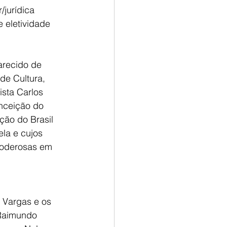
/jurídica 
 eletividade 
recido de 
de Cultura, 
ista Carlos 
nceição do 
ão do Brasil 
la e cujos 
 poderosas em 
, Vargas e os 
 Raimundo 