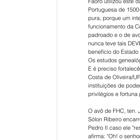
Faoro utilizou este 
Portuguesa de 1500-1
pura, porque um int
funcionamento da Co
padroado e o de avo
nunca teve tais DEVE
benefício do Estado 
Os estudos genealóg
E é preciso fortalec
Costa de Oliveira/UF
instituições de pod
privilégios e fortuna
O avô de FHC, ten. 
Sólon Ribeiro encar
Pedro II caso ele "r
afirma: "Oh! o senho