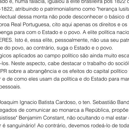
dado e, numa falácia, igualou a elite brasileira pós 182
822, atribuindo o patrimonialismo como "herança lusita
electual dessa monta não pode desconhecer o básico d
roa Real Portuguesa, cito aqui apenas os direitos e o
enga para com o Estado e o povo. A elite política naci
RES. Isto é, essa elite, pessoalmente, não usa seu pat
e do povo, ao contrário, suga o Estado e o povo.
icos aplicados ao campo político são ainda muito escas
ê-los. Neste aspecto, cabe destacar o trabalho do soció
PR sobre a abrangência e os efeitos do capital político 
er e de como eles usam da política e do Estado para ma
 pessoais.
Joaquim Ignacio Batista Cardoso, o ten. Sebastião Band
regados de comunicar ao monarca a República, propõe f
esistisse" Benjamim Constant, não ocultando o mal estar
r é sanguinário! Ao contrário, devemos rodeá-lo de toda