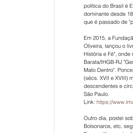
política do Brasil é
dominante desde 1822
que é passado de "pa
Em 2015, a Fundaçã
Oliveira, lançou o l
História e Fé", onde 
Barata/IHGB-RJ "Gen
Mato Dentro". Ponce
(sécs. XVII e XVIII)
descendentes e círcu
São Paulo. 
Link: 
https://www.imu
Outro dia, postei sob
Bolsonaros, etc, seg