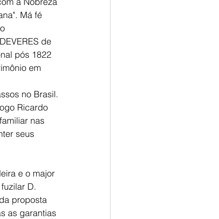
2 com a Nobreza 
na". Má fé 
o 
s DEVERES de 
onal pós 1822 
rimônio em 
sos no Brasil. 
logo Ricardo 
familiar nas 
nter seus 
eira e o major 
uzilar D. 
 da proposta 
s as garantias 