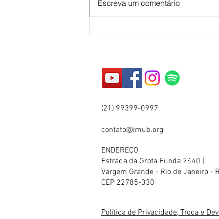
Escreva um comentário
verdade insofismável: “O Lula é
uma cria da USP, das
Comunidades Eclesiais de
Base...
(21) 99399-0997
contato@imub.org
ENDEREÇO
Estrada da Grota Funda 2440 |
Vargem Grande - Rio de Janeiro - 
CEP 22785-330
Política de Privacidade, Troca e De