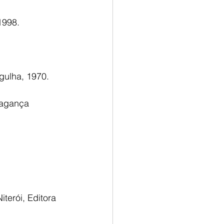
1998.
gulha, 1970.
agança 
erói, Editora 