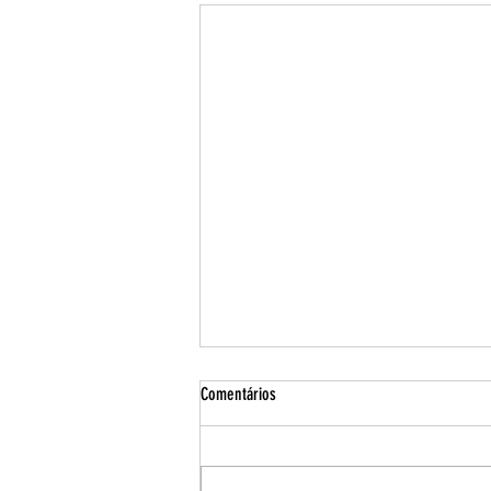
O PAPEL DE LULA NO CONTROLE DA
Comentários
ESQUERDA
Carlos Vereza (2006) no
programa Jô Soares afirma uma