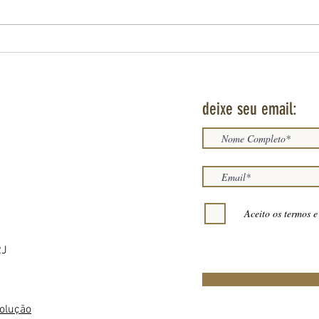
uma t
relaç
implan
SÃO SEBASTIÃO DO RIO DE JANEIRO E O
MITO DO ENCOBERTO
deixe seu email:
Aceito os termos e
RJ
volução