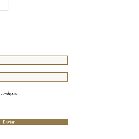
ripla missão: derrubar a
ão entre o Trono e o Altar e
tar a...
 condições
Enviar