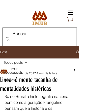
Post
Todos posts
IMUB
Todos posts
22 de abr. de 2017
1 min de leitura
Linear é mente tacanha de
Artigos
mentalidades histéricas
Só no Brasil a historiografia nacional, 
bem como a geração Frangolino, 
pensam que a história e os 