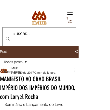
Post
Todos posts
IMUB
Todos posts
5 de out. de 2017
2 min de leitura
MANIFESTO AO GRÃO BRASIL
Artigos
IMPÉRIO DOS IMPÉRIOS DO MUNDO,
com Loryel Rocha
Seminário e Lançamento do Livro