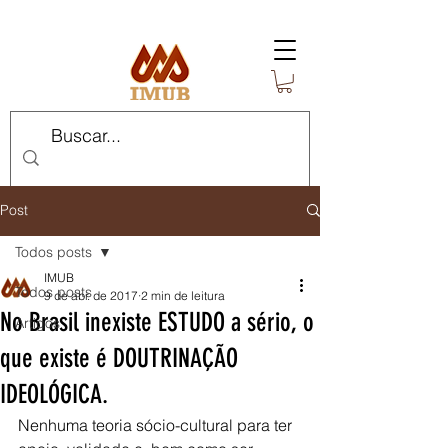
Post
Todos posts
IMUB
Todos posts
9 de abr. de 2017
2 min de leitura
No Brasil inexiste ESTUDO a sério, o
Artigos
que existe é DOUTRINAÇÃO
IDEOLÓGICA.
Nenhuma teoria sócio-cultural para ter 