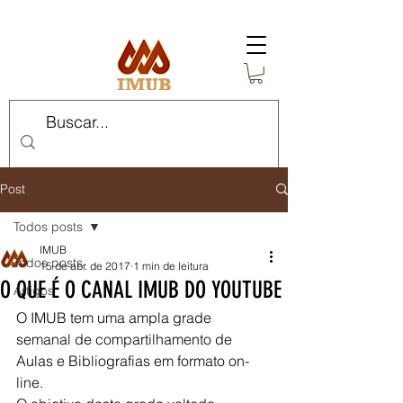
Post
Todos posts
IMUB
Todos posts
15 de abr. de 2017
1 min de leitura
O QUE É O CANAL IMUB DO YOUTUBE
Artigos
O IMUB tem uma ampla grade 
semanal de compartilhamento de 
Aulas e Bibliografias em formato on-
line.