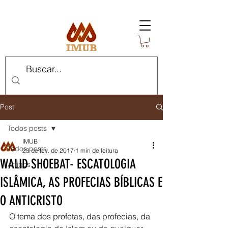
Post
Todos posts
IMUB
Todos posts
23 de fev. de 2017
1 min de leitura
WALID SHOEBAT- ESCATOLOGIA
Artigos
ISLÂMICA, AS PROFECIAS BÍBLICAS E
O ANTICRISTO
O tema dos profetas, das profecias, da 