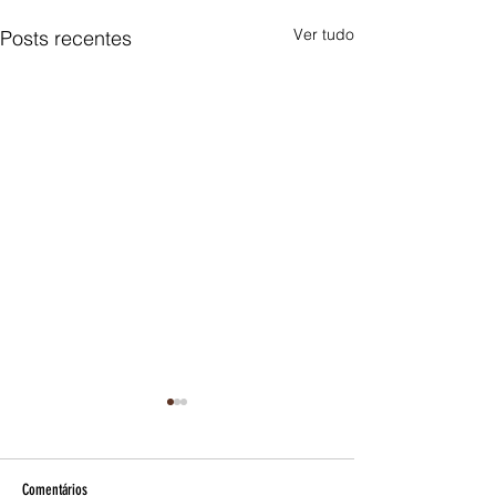
Ver tudo
Posts recentes
A MAÇONARIA NO CÓDI
DIREITO CANÔNICO DE 
A Maçonaria, lan
Comentários