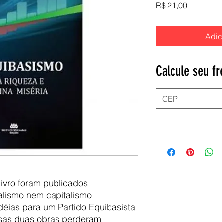
Preço
R$ 21,00
Adic
Calcule seu fr
livro foram publicados
lismo nem capitalismo
 Idéias para um Partido Equibasista
ssas duas obras perderam