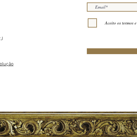
Aceito os termos e
RJ
volução