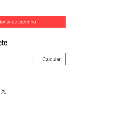
ionar ao carrinho
ete
Calcular