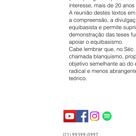
interesse, mais de 20 anos
A reunião destes textos em
a compreensão, a divulgaçã
equibasista e permite supr
demonstração das teses f
apoiar o equibasismo.
Cabe lembrar que, no Séc. 
chamada blanquismo, propo
objetivo semelhante ao do
radical e menos abrangen
teórico.
(21) 99399-0997