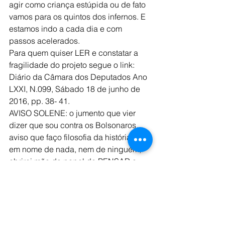
agir como criança estúpida ou de fato 
vamos para os quintos dos infernos. E 
estamos indo a cada dia e com 
passos acelerados.
Para quem quiser LER e constatar a 
fragilidade do projeto segue o link:
Diário da Câmara dos Deputados Ano 
LXXI, N.099, Sábado 18 de junho de 
2016, pp. 38- 41.
AVISO SOLENE: o jumento que vier 
dizer que sou contra os Bolsonaros, 
aviso que faço filosofia da história e 
em nome de nada, nem de ninguém, 
abrirei mão do papel de PENSAR o 
REAL (sem emocionalismos tolos) 
quando ele se apresenta para mim. 
Será deletado e bloqueado quem vier 
falar estultices na minha página.
Clique aqui para visualizar o arquivo