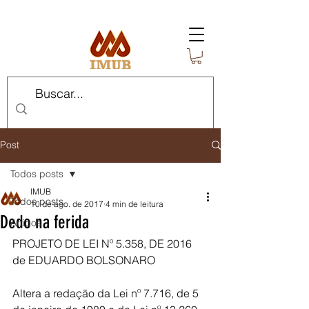
Post
Todos posts
IMUB
Todos posts
10 de ago. de 2017
4 min de leitura
Dedo na ferida
Artigos
PROJETO DE LEI Nº 5.358, DE 2016 
de EDUARDO BOLSONARO
Altera a redação da Lei nº 7.716, de 5 