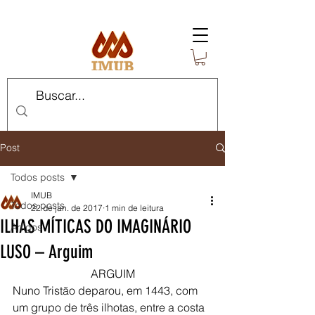
Post
Todos posts
IMUB
Todos posts
22 de jan. de 2017
1 min de leitura
ILHAS MÍTICAS DO IMAGINÁRIO
Artigos
LUSO – Arguim
ARGUIM
Nuno Tristão deparou, em 1443, com 
um grupo de três ilhotas, entre a costa 