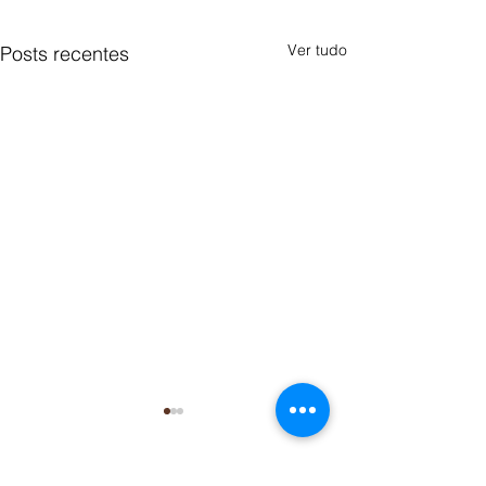
Ver tudo
Posts recentes
A MAÇONARIA NO CÓDI
DIREITO CANÔNICO DE 