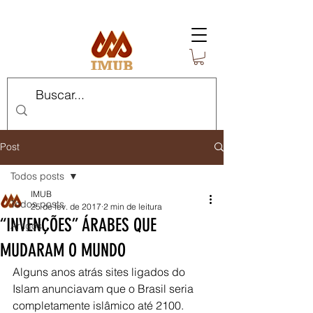
Post
Todos posts
IMUB
Todos posts
25 de fev. de 2017
2 min de leitura
“INVENÇÕES” ÁRABES QUE
Artigos
MUDARAM O MUNDO
Alguns anos atrás sites ligados do 
Islam anunciavam que o Brasil seria 
completamente islâmico até 2100. 