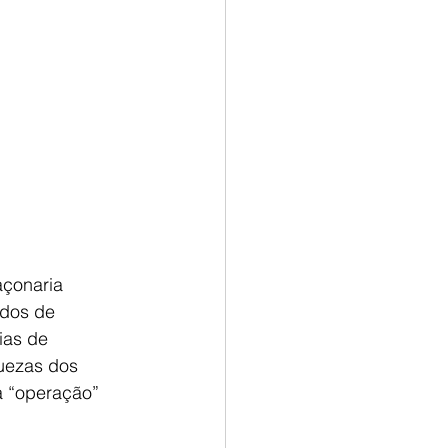
açonaria 
udos de 
ias de 
quezas dos 
a “operação” 