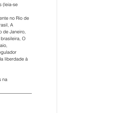
(leia-se 
nte no Rio de 
asil, A 
o de Janeiro, 
rasileira, O 
aio, 
egulador 
da liberdade à 
s na 