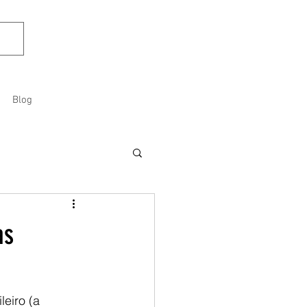
Blog
as
eiro (a 