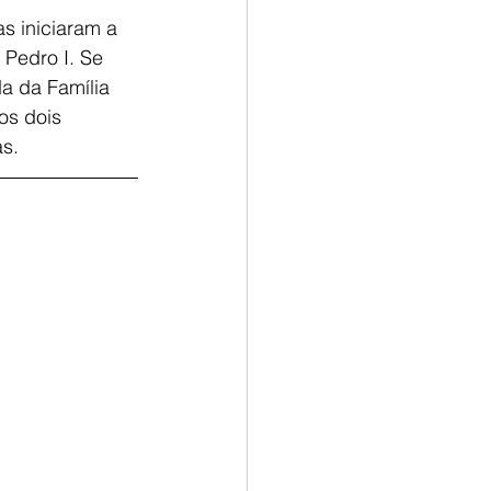
s iniciaram a 
 Pedro I. Se 
a da Família 
os dois 
as.