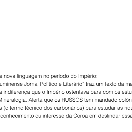
o e nova linguagem no período do Império:
luminense Jornal Político e Literário” traz um texto da m
na indiferença que o Império ostentava para com os est
 Mineralogia. Alerta que os RUSSOS tem mandado colón
as (o termo técnico dos carbonários) para estudar as ri
 conhecimento ou interesse da Coroa em deslindar ess