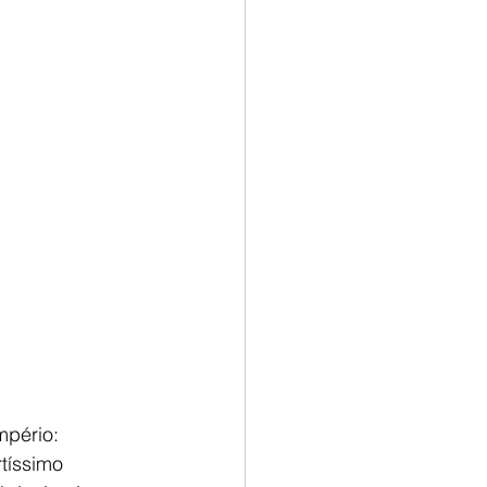
mpério:
tíssimo 