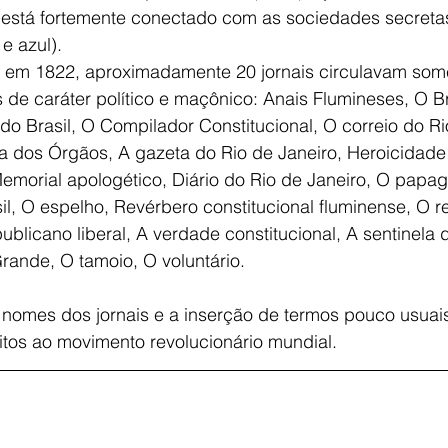
stá fortemente conectado com as sociedades secretas 
e azul).
 em 1822, aproximadamente 20 jornais circulavam some
 de caráter político e maçônico: Anais Flumineses, O Br
o Brasil, O Compilador Constitucional, O correio do Ri
a dos Órgãos, A gazeta do Rio de Janeiro, Heroicidade b
emorial apologético, Diário do Rio de Janeiro, O papag
l, O espelho, Revérbero constitucional fluminense, O r
publicano liberal, A verdade constitucional, A sentinela 
rande, O tamoio, O voluntário.
 nomes dos jornais e a inserção de termos pouco usuai
itos ao movimento revolucionário mundial.