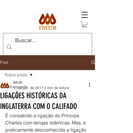
Post
Todos posts
IMUB
Todos posts
17 de jan. de 2017
2 min de leitura
LIGAÇÕES HISTÓRICAS DA
Artigos
INGLATERRA COM O CALIFADO
É consabido a ligação do Príncipe 
Charles com tariqas islâmicas. Mas, é 
praticamente desconhecida a ligação 