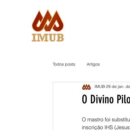
Todos posts
Artigos
IMUB
29 de jan. d
O Divino Pil
O mastro foi substi
inscrição IHS (Jesu