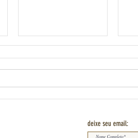
A MAÇ
CANÔN
A Maç
ofici
uma t
relaç
implan
SÃO SEBASTIÃO DO RIO DE JANEIRO E O
MITO DO ENCOBERTO
deixe seu email: