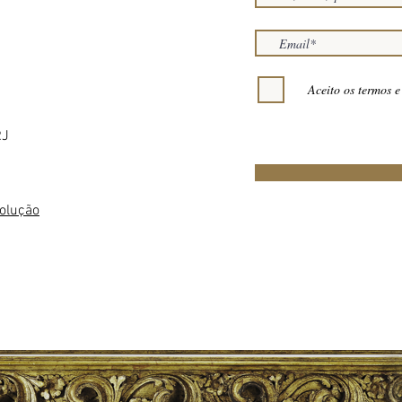
Aceito os termos e
RJ
volução