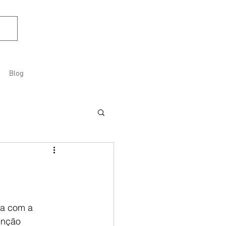
Blog
ia com a 
enção 