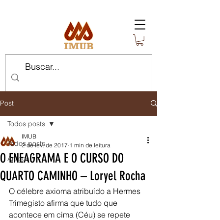
Post
Todos posts
IMUB
Todos posts
2 de fev. de 2017
1 min de leitura
O ENEAGRAMA E O CURSO DO
Artigos
QUARTO CAMINHO – Loryel Rocha
O célebre axioma atribuído a Hermes 
Trimegisto afirma que tudo que 
acontece em cima (Céu) se repete 