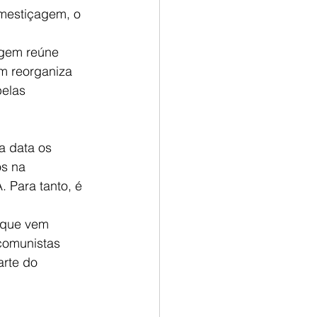
 mestiçagem, o 
agem reúne 
m reorganiza 
elas 
a data os 
s na 
ara tanto, é 
 que vem 
comunistas 
arte do 