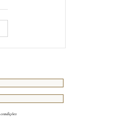
ICO DE 1917
onaria, lançada
almente, em 1717 nasce com
ripla missão: derrubar a
ão entre o Trono e o Altar e
tar a...
 condições