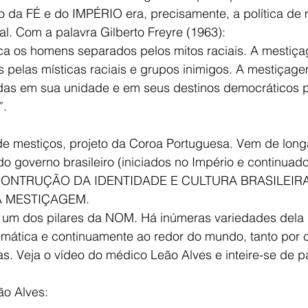
o da FÉ e do IMPÉRIO era, precisamente, a política de
al. Com a palavra Gilberto Freyre (1963):
ca os homens separados pelos mitos raciais. A mestiç
 pelas místicas raciais e grupos inimigos. A mestiçage
as em sua unidade e em seus destinos democráticos p
”.
de mestiços, projeto da Coroa Portuguesa. Vem de long
 governo brasileiro (iniciados no Império e continuado
CONTRUÇÃO DA IDENTIDADE E CULTURA BRASILEIRA. P
 A MESTIÇAGEM.
m dos pilares da NOM. Há inúmeras variedades dela
emática e continuamente ao redor do mundo, tanto por 
as. Veja o vídeo do médico Leão Alves e inteire-se de p
ão Alves: