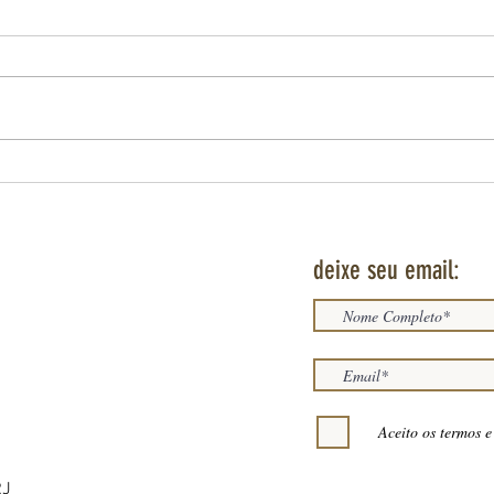
CANÔN
A Maç
ofici
uma t
relaç
implan
SÃO SEBASTIÃO DO RIO DE JANEIRO E O
MITO DO ENCOBERTO
deixe seu email:
Aceito os termos e
RJ