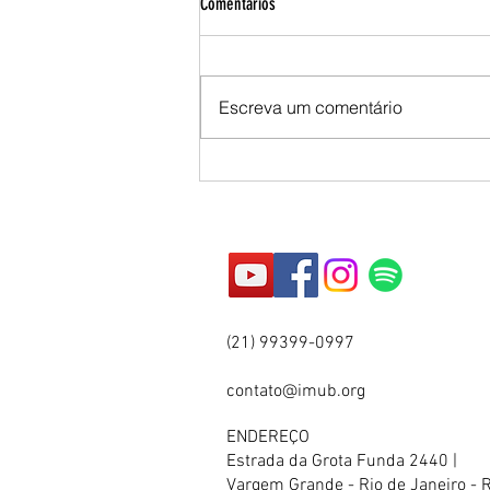
Comentários
ESQUERDA
Carlos Vereza (2006) no
programa Jô Soares afirma uma
Escreva um comentário
verdade insofismável: “O Lula é
uma cria da USP, das
Comunidades Eclesiais de
Base...
(21) 99399-0997
contato@imub.org
ENDEREÇO
Estrada da Grota Funda 2440 |
Vargem Grande - Rio de Janeiro - 