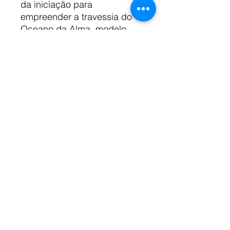
da iniciação para
empreender a travessia do
Oceano da Alma, modelo
dos Oceanos do Mundo,
para dilatar Fé e Império. A
força, a autoridade e a
beleza de ACIMA DA GENTE
O CÉU pertencem à justiça
do Verbo divino que se
descortina por detrás das
ações da Coroa Portuguesa
e a justiça deste Verbo é tão
inflexível quanto a Verdade,
pois tanto o Verdadeiro
quanto o Bem são imutáveis.
ACIMA DA GENTE O CÉU,
onde Deus Habita e Vela por
todos nós; embaixo, a vida
navegada pela naus do