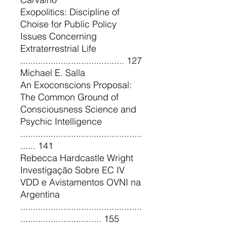
Exopolitics: Discipline of
Choise for Public Policy
Issues Concerning
Extraterrestrial Life
......................................... 127
Michael E. Salla
An Exoconscions Proposal:
The Common Ground of
Consciousness Science and
Psychic Intelligence
................................................
...... 141
Rebecca Hardcastle Wright
Investigação Sobre EC IV
VDD e Avistamentos OVNI na
Argentina
................................................
................................ 155