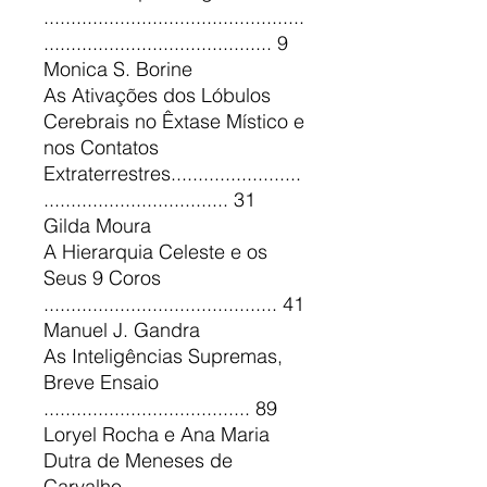
................................................
.......................................... 9
Monica S. Borine
As Ativações dos Lóbulos
Cerebrais no Êxtase Místico e
nos Contatos
Extraterrestres........................
.................................. 31
Gilda Moura
A Hierarquia Celeste e os
Seus 9 Coros
........................................... 41
Manuel J. Gandra
As Inteligências Supremas,
Breve Ensaio
...................................... 89
Loryel Rocha e Ana Maria
Dutra de Meneses de
Carvalho