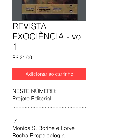
REVISTA
EXOCIÊNCIA - vol.
1
Preço
R$ 21,00
Adicionar ao carrinho
NESTE NÚMERO:
Projeto Editorial
...............................................
.............................................
7
Monica S. Borine e Loryel
Rocha Exopsicologia