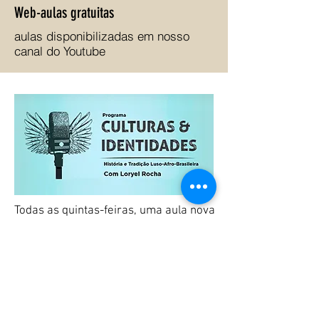
Web-aulas gratuitas
aulas disponibilizadas em nosso
canal do Youtube
Todas as quintas-feiras,
uma aula nova
do programa de web rádio
CULTURAS E
IDENTIDADES com um tema dedicado
História Mítica e Cultura Simbólica Luso-
Afro-Brasileira.