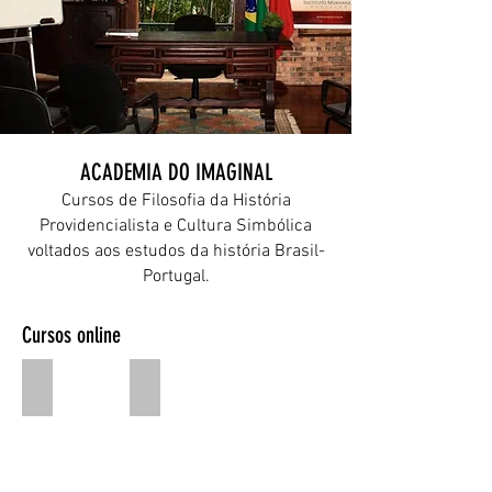
ACADEMIA DO IMAGINAL
Cursos de Filosofia da História
Providencialista e Cultura Simbólica
voltados aos estudos da história Brasil-
Portugal.
Cursos online
O BRASIL NÃO FOI COLONIA
A HISTÓRIA DA ORDEM DO TEMPLO
com
com
Loryel
Loryel
Rocha
Rocha